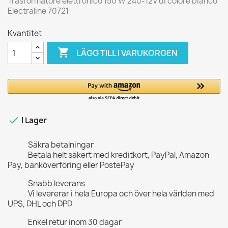
Trasformatore elettronico 150 W 240-12V di colore bianco
Electraline 70721
Kvantitet

LÄGG TILL I VARUKORGEN

I Lager
Säkra betalningar
Betala helt säkert med kreditkort, PayPal, Amazon
Pay, banköverföring eller PostePay
Snabb leverans
Vi levererar i hela Europa och över hela världen med
UPS, DHL och DPD
Enkel retur inom 30 dagar