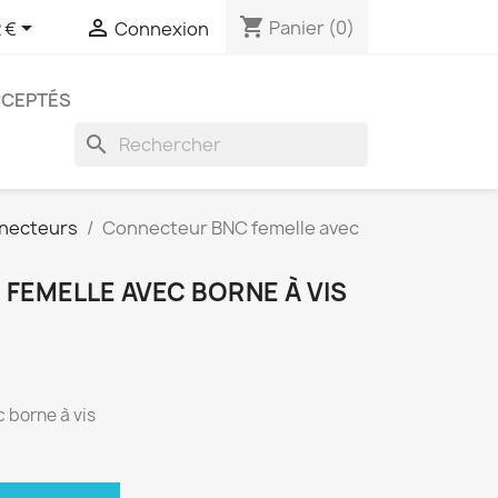
shopping_cart


Panier
(0)
 €
Connexion
CCEPTÉS
search
necteurs
Connecteur BNC femelle avec
FEMELLE AVEC BORNE À VIS
 borne à vis