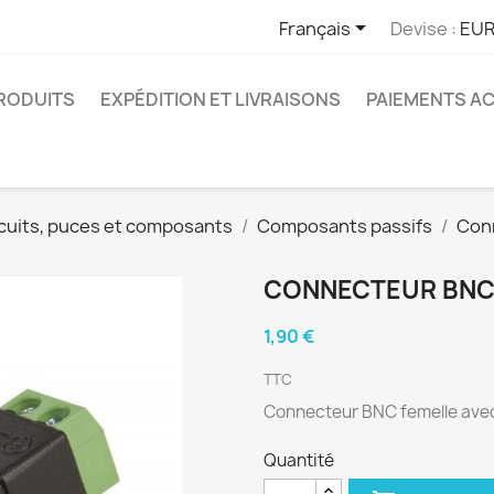

Français
Devise :
EUR
RODUITS
EXPÉDITION ET LIVRAISONS
PAIEMENTS A
cuits, puces et composants
Composants passifs
Con
CONNECTEUR BNC 
1,90 €
TTC
Connecteur BNC femelle avec
Quantité