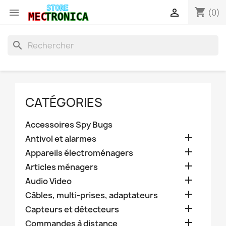
shopping_cart


(0)
search
CATÉGORIES
Accessoires Spy Bugs

Antivol et alarmes

Appareils électroménagers

Articles ménagers

Audio Video

Câbles, multi-prises, adaptateurs

Capteurs et détecteurs

Commandes à distance