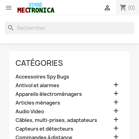
shopping_cart


(0)
search
CATÉGORIES
Accessoires Spy Bugs

Antivol et alarmes

Appareils électroménagers

Articles ménagers

Audio Video

Câbles, multi-prises, adaptateurs

Capteurs et détecteurs

Commandes à distance