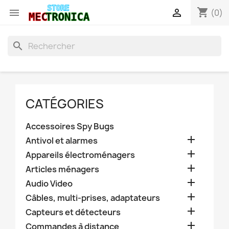
shopping_cart


(0)
search
CATÉGORIES
Accessoires Spy Bugs

Antivol et alarmes

Appareils électroménagers

Articles ménagers

Audio Video

Câbles, multi-prises, adaptateurs

Capteurs et détecteurs

Commandes à distance