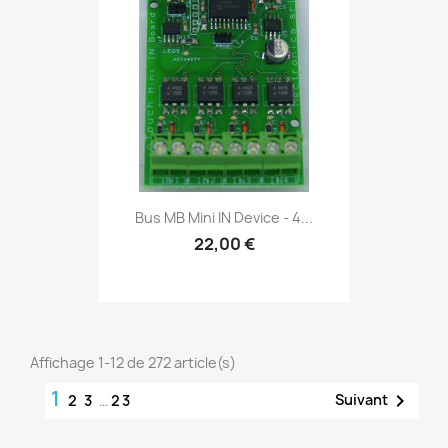
Bus MB Mini IN Device - 4...
22,00 €
Affichage 1-12 de 272 article(s)
1

Suivant
2
3
…
23