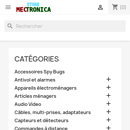
shopping_cart


(0)
search
CATÉGORIES
Accessoires Spy Bugs

Antivol et alarmes

Appareils électroménagers

Articles ménagers

Audio Video

Câbles, multi-prises, adaptateurs

Capteurs et détecteurs

Commandes à distance