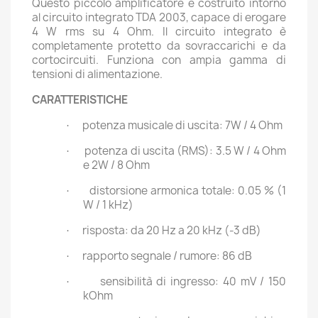
Questo piccolo amplificatore è costruito intorno
al circuito integrato TDA 2003, capace di erogare
4 W rms su 4 Ohm. Il circuito integrato è
completamente protetto da sovraccarichi e da
cortocircuiti. Funziona con ampia gamma di
tensioni di alimentazione.
CARATTERISTICHE
potenza musicale di uscita: 7W / 4 Ohm
·
potenza di uscita (RMS): 3.5 W / 4 Ohm
·
e 2W / 8 Ohm
distorsione armonica totale: 0.05 % (1
·
W / 1 kHz)
risposta: da 20 Hz a 20 kHz (-3 dB)
·
rapporto segnale / rumore: 86 dB
·
sensibilità di ingresso: 40 mV / 150
·
kOhm