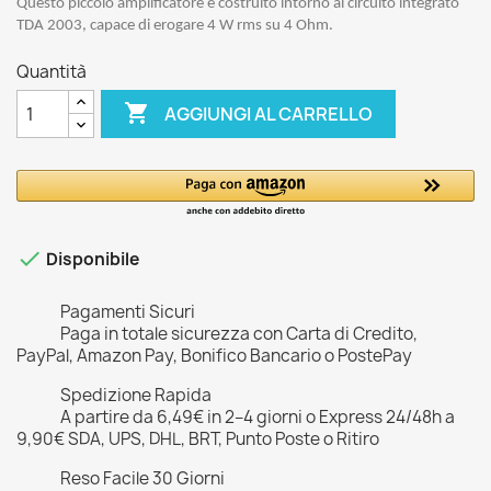
Questo piccolo amplificatore è costruito intorno al circuito integrato
TDA 2003, capace di erogare 4 W rms su 4 Ohm.
Quantità

AGGIUNGI AL CARRELLO

Disponibile
Pagamenti Sicuri
Paga in totale sicurezza con Carta di Credito,
PayPal, Amazon Pay, Bonifico Bancario o PostePay
Spedizione Rapida
A partire da 6,49€ in 2–4 giorni o Express 24/48h a
9,90€ SDA, UPS, DHL, BRT, Punto Poste o Ritiro
Reso Facile 30 Giorni