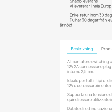
Snabb leverans
Vi levererar i hela Eur
Enkel retur inom 30 da
Du har 30 dagar från le
är nöjd
Beskrivning
Produ
Alimentatore switching co
12V 2A connessione plug
interno 2,5mm.
Ideale per tutti i tipi di d
12V e con assorbimento 
Supporta una tensione d
quindi essere utilizzato i
Dotato di led indicazion