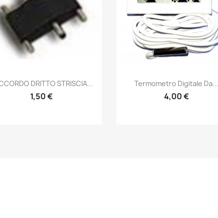
Snabbvy
Snabbvy


CCORDO DRITTO STRISCIA...
Termometro Digitale Da..
1,50 €
4,00 €