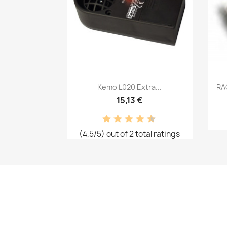
Snabbvy

Kemo L020 Extra...
RA
15,13 €
(4,5/5) out of 2 total ratings