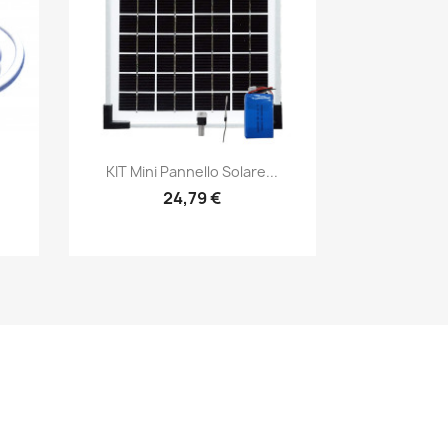
Snabbvy

.
KIT Mini Pannello Solare...
24,79 €