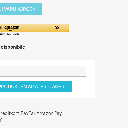
L I VARUKORGEN
isponibile
RODUKTEN ÄR ÅTER I LAGER.
kreditkort, PayPal, Amazon Pay,
y