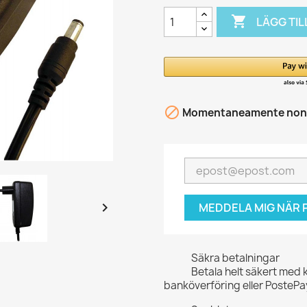

LÄGG TIL

Momentaneamente non d

MEDDELA MIG NÄR P
Säkra betalningar
Betala helt säkert med 
banköverföring eller PostePa