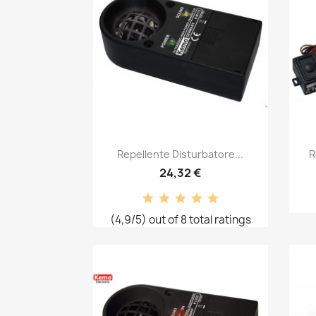
Snabbvy

Repellente Disturbatore...
R
24,32 €
(4,9/5) out of 8 total ratings