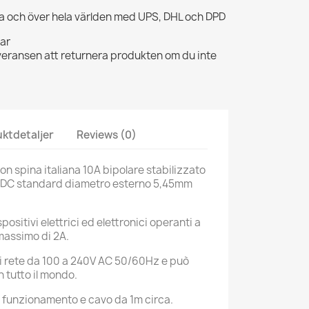
opa och över hela världen med UPS, DHL och DPD
gar
veransen att returnera produkten om du inte
ktdetaljer
Reviews (0)
n spina italiana 10A bipolare stabilizzato
 DC standard diametro esterno 5,45mm
ispositivi elettrici ed elettronici operanti a
massimo di 2A.
i rete da 100 a 240V AC 50/60Hz e può
n tutto il mondo.
e funzionamento e cavo da 1m circa.