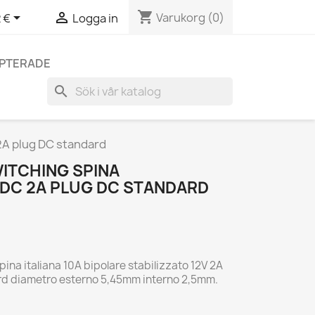
shopping_cart


Varukorg
(0)
 €
Logga in
EPTERADE
search
 2A plug DC standard
ITCHING SPINA
 DC 2A PLUG DC STANDARD
ina italiana 10A bipolare stabilizzato 12V 2A
rd diametro esterno 5,45mm interno 2,5mm.