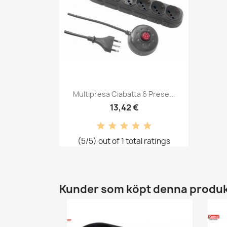
Snabbvy

Multipresa Ciabatta 6 Prese...
13,42 €
(5/5) out of 1 total ratings
Kunder som köpt denna produk