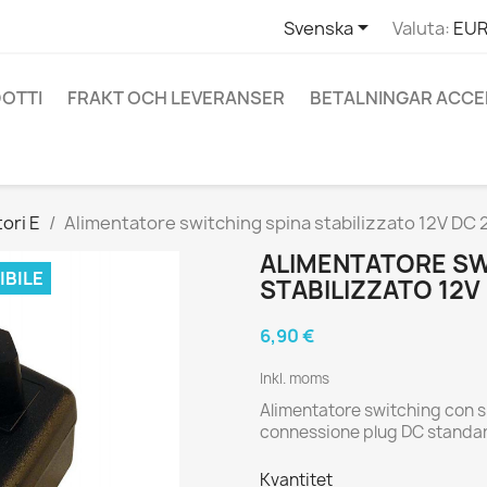

Svenska
Valuta:
EUR
OTTI
FRAKT OCH LEVERANSER
BETALNINGAR ACC
ori E
Alimentatore switching spina stabilizzato 12V DC
ALIMENTATORE SW
BILE
STABILIZZATO 12V
6,90 €
Inkl. moms
Alimentatore switching con sp
connessione plug DC standa
Kvantitet