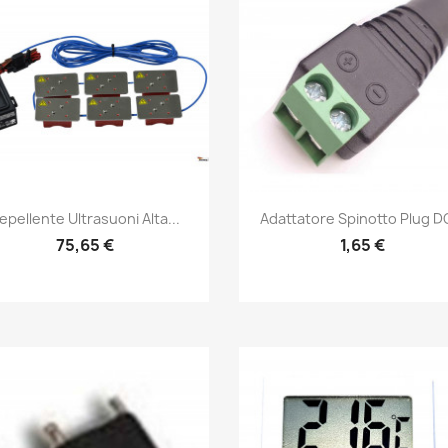
Snabbvy
Snabbvy


epellente Ultrasuoni Alta...
Adattatore Spinotto Plug DC
75,65 €
1,65 €