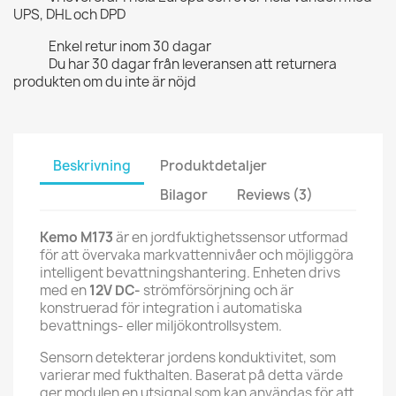
UPS, DHL och DPD
Enkel retur inom 30 dagar
Du har 30 dagar från leveransen att returnera
produkten om du inte är nöjd
Beskrivning
Produktdetaljer
Bilagor
Reviews (3)
Kemo M173
är en jordfuktighetssensor utformad
för att övervaka markvattennivåer och möjliggöra
intelligent bevattningshantering. Enheten drivs
med en
12V DC-
strömförsörjning och är
konstruerad för integration i automatiska
bevattnings- eller miljökontrollsystem.
Sensorn detekterar jordens konduktivitet, som
varierar med fukthalten. Baserat på detta värde
ger modulen en utsignal som kan användas för att