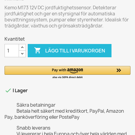
Kemo M173 12V DC jordfuktighetssensor. Detekterar
jordfuktighet och ger en styrsignal för automatiska
bevattningssystem, pumpar eller styrenheter. Idealisk för
trädgårdar, växthus och grönsaksträdgårdar.
Kvantitet

LÄGG TILL I VARUKORGEN

I Lager
Säkra betalningar
Betala helt säkert med kreditkort, PayPal, Amazon
Pay, banköverföring eller PostePay
Snabb leverans
Vi levererar i hela Europa och över hela världen med