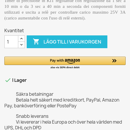
Timer di precisione in KIT regolabile con regolazione da 1 sec a
10 min o da 3 sec a 40 min a seconda dei componenti forniti
utilizzati e uscita a relè per controllare carico massimo 25V 3A
(carico aumentabile con l'uso di relè esterni).
Kvantitet

LÄGG TILL I VARUKORGEN

I Lager
Säkra betalningar
Betala helt säkert med kreditkort, PayPal, Amazon
Pay, banköverföring eller PostePay
Snabb leverans
Vi levererar i hela Europa och över hela världen med
UPS, DHL och DPD