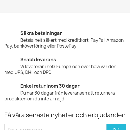
Säkra betalningar
Betala helt säkert med kreditkort, PayPal, Amazon
Pay, banköverföring eller PostePay
Snabb leverans
Vi levererar i hela Europa och över hela världen
med UPS, DHL och DPD
Enkel retur inom 30 dagar
Du har 30 dagar från leveransen att returnera
produkten om du inte är nöjd
Få våra senaste nyheter och erbjudanden