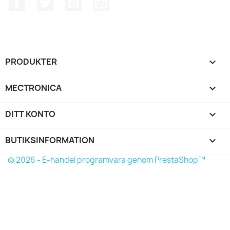
PRODUKTER

MECTRONICA

DITT KONTO

BUTIKSINFORMATION
keyboard_arrow_down
© 2026 - E-handel programvara genom PrestaShop™