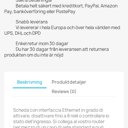
Säkra betalningar
Betala helt säkert med kreditkort, PayPal, Amazon
Pay, banköverföring eller PostePay
Snabb leverans
Vi levererar i hela Europa och över hela världen med
UPS, DHL och DPD
Enkel retur inom 30 dagar
Du har 30 dagar från leveransen att returnera
produkten om du inte är nöjd
Beskrivning
Produktdetaljer
Reviews (0)
Scheda con interfaccia Ethernet in grado di
attivare, disattivare fino a 8 relè o controllare lo
stato dell'ingresso. Si collega al vostro router
per mezzo di un cavo di rete standard e può