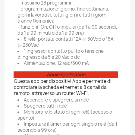
- massimo 28 programmi
- programmazione: giorno, fine settimana,
giorni lavorativi, tutti i giorni e tutti i giorni
tranne Domenica
- funzioni: On, Off o impulsi (da 1 a 99 secondi,
da 1 a 99 minuti o da 1 a 99 ore)
8 relè: portata contatti 12A @ 30Vdc o 16A
@ 230Vac
1 ingresso:
contatto pulito o tensione
d'ingresso da 5 a 20 Vac o dc
Alimentazione: 12 Vac/500 mA
Apple Application
Questa app per dispositivi Apple permette di
controllare la scheda ethernet a 8 canali da
remoto, attraverso un router Wi-Fi.
Accendere e spegnere un relè
Spegnere tutti i relè
Monitorare lo stato di ogni relè (acceso o
spento)
Impostare il timer per ogni singolo relè (da 1
secondo a 99 ore)