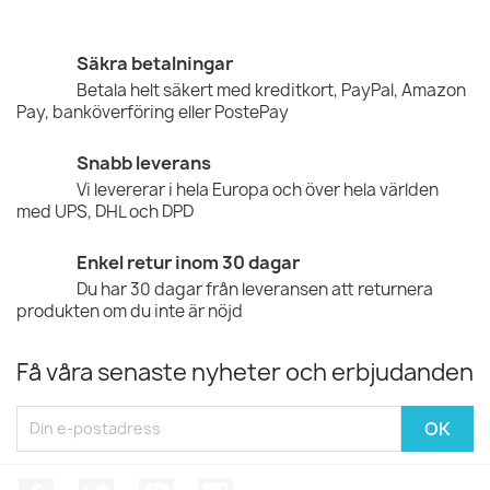
Säkra betalningar
Betala helt säkert med kreditkort, PayPal, Amazon
Pay, banköverföring eller PostePay
Snabb leverans
Vi levererar i hela Europa och över hela världen
med UPS, DHL och DPD
Enkel retur inom 30 dagar
Du har 30 dagar från leveransen att returnera
produkten om du inte är nöjd
Få våra senaste nyheter och erbjudanden
Facebook
Twitter
YouTube
Instagram