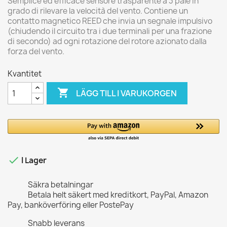
Semplice ed efficace sensore trasparente a 3 pale in
grado di rilevare la velocità del vento. Contiene un
contatto magnetico REED che invia un segnale impulsivo
(chiudendo il circuito tra i due terminali per una frazione
di secondo) ad ogni rotazione del rotore azionato dalla
forza del vento.
Kvantitet

LÄGG TILL I VARUKORGEN

I Lager
Säkra betalningar
Betala helt säkert med kreditkort, PayPal, Amazon
Pay, banköverföring eller PostePay
Snabb leverans