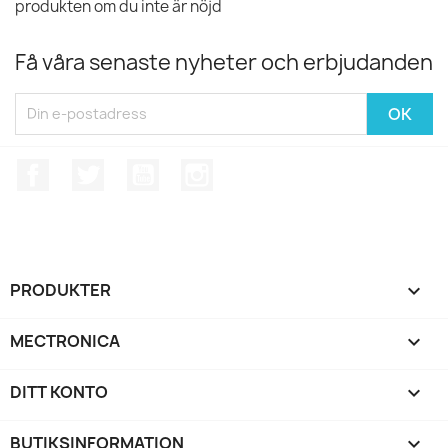
produkten om du inte är nöjd
Få våra senaste nyheter och erbjudanden
Facebook
Twitter
YouTube
Instagram
PRODUKTER

MECTRONICA

DITT KONTO

BUTIKSINFORMATION
keyboard_arrow_down