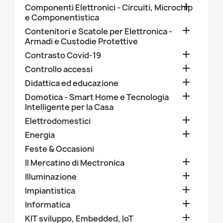

Componenti Elettronici - Circuiti, Microchip
e Componentistica

Contenitori e Scatole per Elettronica -
Armadi e Custodie Protettive

Contrasto Covid-19

Controllo accessi

Didattica ed educazione

Domotica - Smart Home e Tecnologia
Intelligente per la Casa

Elettrodomestici

Energia
Feste & Occasioni

Il Mercatino di Mectronica

Illuminazione

Impiantistica

Informatica

KIT sviluppo, Embedded, IoT