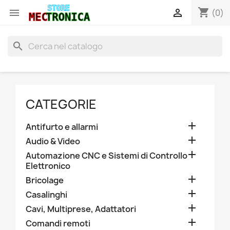
shopping_cart


(0)
search
CATEGORIE

Antifurto e allarmi

Audio & Video

Automazione CNC e Sistemi di Controllo
Elettronico

Bricolage

Casalinghi

Cavi, Multiprese, Adattatori

Comandi remoti