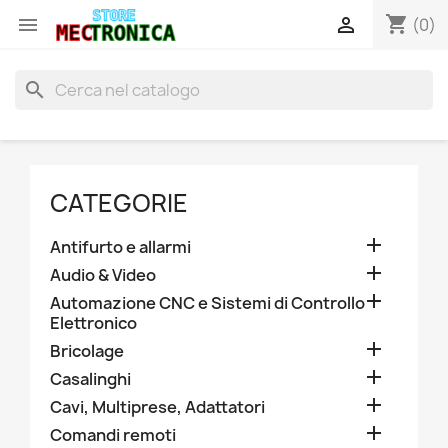
shopping_cart


(0)
search
CATEGORIE

Antifurto e allarmi

Audio & Video

Automazione CNC e Sistemi di Controllo
Elettronico

Bricolage

Casalinghi

Cavi, Multiprese, Adattatori

Comandi remoti