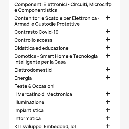

Componenti Elettronici - Circuiti, Microchip
e Componentistica

Contenitori e Scatole per Elettronica -
Armadi e Custodie Protettive

Contrasto Covid-19

Controllo accessi

Didattica ed educazione

Domotica - Smart Home e Tecnologia
Intelligente per la Casa

Elettrodomestici

Energia
Feste & Occasioni

Il Mercatino di Mectronica

Illuminazione

Impiantistica

Informatica

KIT sviluppo, Embedded, IoT