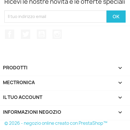
Ricevi le nostre novità e le offerte speciali
Facebook
Twitter
YouTube
Instagram
PRODOTTI

MECTRONICA

IL TUO ACCOUNT

INFORMAZIONI NEGOZIO
keyboard_arrow_down
© 2026 - negozio online creato con PrestaShop™