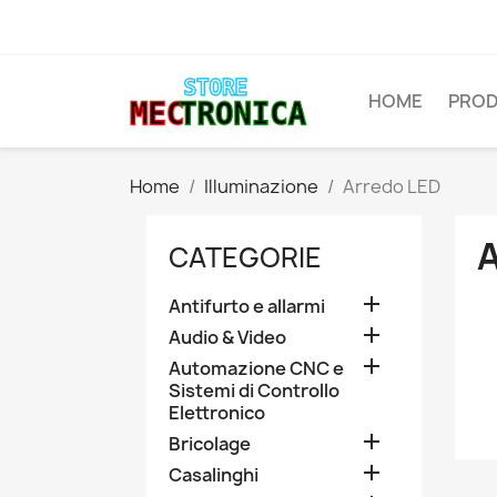
HOME
PROD
Home
Illuminazione
Arredo LED
CATEGORIE

Antifurto e allarmi

Audio & Video

Automazione CNC e
Sistemi di Controllo
Elettronico

Bricolage

Casalinghi