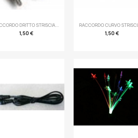
Anteprima
Anteprima


CCORDO DRITTO STRISCIA...
RACCORDO CURVO STRISCIA
1,50 €
1,50 €