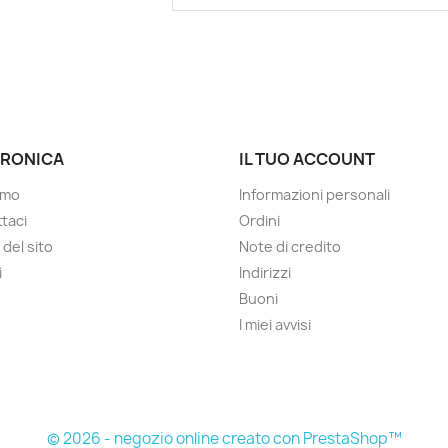
RONICA
IL TUO ACCOUNT
amo
Informazioni personali
taci
Ordini
del sito
Note di credito
i
Indirizzi
Buoni
I miei avvisi
© 2026 - negozio online creato con PrestaShop™