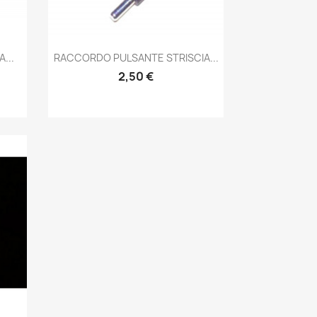
Anteprima

...
RACCORDO PULSANTE STRISCIA...
2,50 €