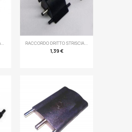
Anteprima

..
RACCORDO DRITTO STRISCIA...
1,39 €