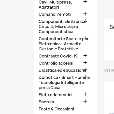

Cavi, Multiprese,
Adattatori

Comandi remoti

Componenti Elettronici -
S
Circuiti, Microchip e
Componentistica

Contenitori e Scatole per
Elettronica - Armadi e
Custodie Protettive

Contrasto Covid-19

Controllo accessi

Didattica ed educazione
Ci so

Domotica - Smart Home e
Tecnologia Intelligente
per la Casa

Elettrodomestici

Energia
Feste & Occasioni