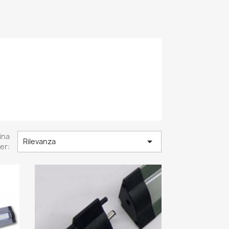
ina

Rilevanza
er: