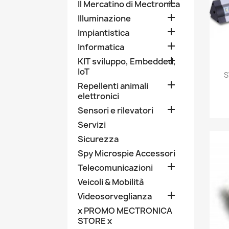

Il Mercatino di Mectronica

Illuminazione

Impiantistica

Informatica

KIT sviluppo, Embedded,
IoT
S

Repellenti animali
elettronici

Sensori e rilevatori
Servizi
Sicurezza
Spy Microspie Accessori

Telecomunicazioni
Veicoli & Mobilità

Videosorveglianza
x PROMO MECTRONICA
STORE x