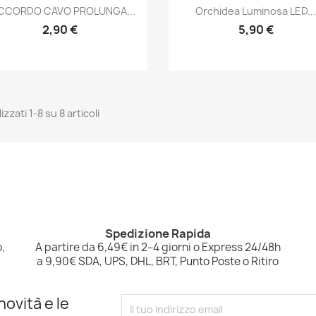
Anteprima
Anteprima


CCORDO CAVO PROLUNGA...
Orchidea Luminosa LED..
2,90 €
5,90 €
izzati 1-8 su 8 articoli
Spedizione Rapida
,
A partire da 6,49€ in 2–4 giorni o Express 24/48h
a 9,90€ SDA, UPS, DHL, BRT, Punto Poste o Ritiro
novità e le