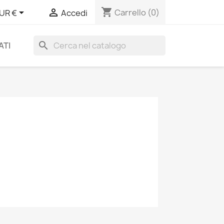
shopping_cart


Carrello
(0)
UR €
Accedi
search
ATI