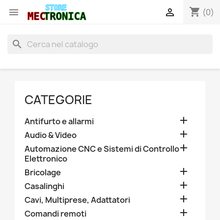
shopping_cart


(0)
search
CATEGORIE

Antifurto e allarmi

Audio & Video

Automazione CNC e Sistemi di Controllo
Elettronico

Bricolage

Casalinghi

Cavi, Multiprese, Adattatori

Comandi remoti