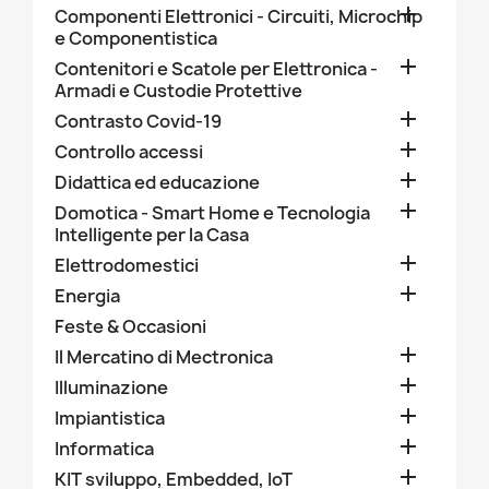

Componenti Elettronici - Circuiti, Microchip
e Componentistica

Contenitori e Scatole per Elettronica -
Armadi e Custodie Protettive

Contrasto Covid-19

Controllo accessi

Didattica ed educazione

Domotica - Smart Home e Tecnologia
Intelligente per la Casa

Elettrodomestici

Energia
Feste & Occasioni

Il Mercatino di Mectronica

Illuminazione

Impiantistica

Informatica

KIT sviluppo, Embedded, IoT