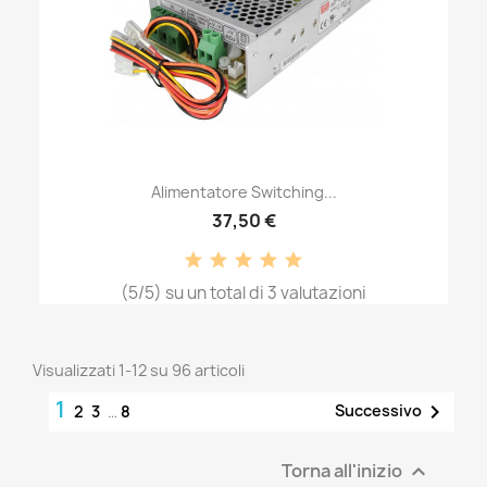
Alimentatore Switching...
37,50 €
(5/5) su un total di 3 valutazioni
Visualizzati 1-12 su 96 articoli
1

Successivo
2
3
…
8
Torna all'inizio
