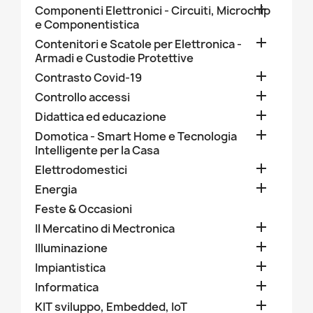

Componenti Elettronici - Circuiti, Microchip
e Componentistica

Contenitori e Scatole per Elettronica -
Armadi e Custodie Protettive

Contrasto Covid-19

Controllo accessi

Didattica ed educazione

Domotica - Smart Home e Tecnologia
Intelligente per la Casa

Elettrodomestici

Energia
Feste & Occasioni

Il Mercatino di Mectronica

Illuminazione

Impiantistica

Informatica

KIT sviluppo, Embedded, IoT