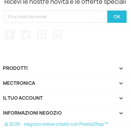
Ricevi le nostre novità e le offerte speciali
Facebook
Twitter
YouTube
Instagram
PRODOTTI

MECTRONICA

IL TUO ACCOUNT

INFORMAZIONI NEGOZIO
keyboard_arrow_down
© 2026 - negozio online creato con PrestaShop™