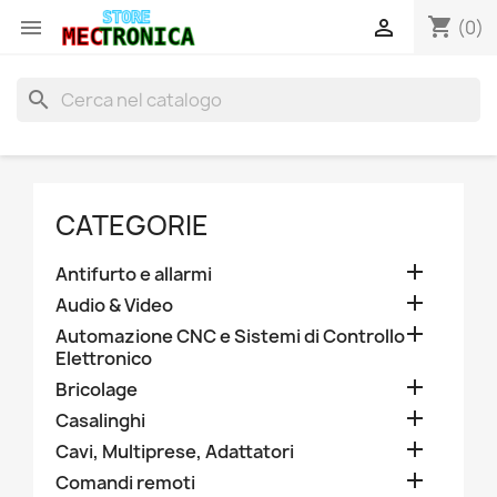
shopping_cart


(0)
search
CATEGORIE

Antifurto e allarmi

Audio & Video

Automazione CNC e Sistemi di Controllo
Elettronico

Bricolage

Casalinghi

Cavi, Multiprese, Adattatori

Comandi remoti